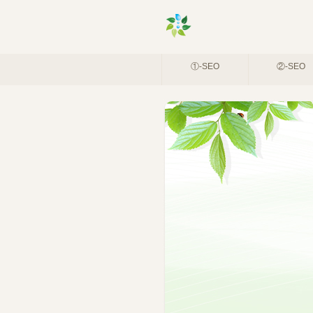
①-SEO
②-SEO