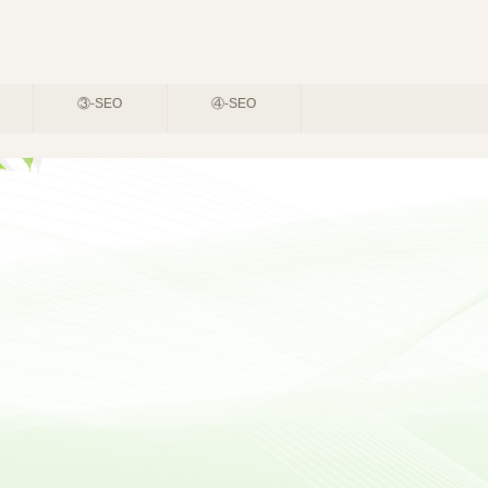
③-SEO
④-SEO